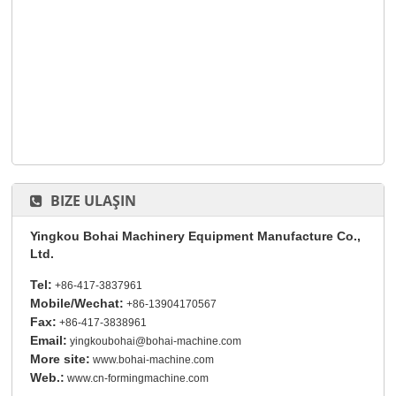
BIZE ULAŞIN
Yingkou Bohai Machinery Equipment Manufacture Co.,
Ltd.
Tel:
+86-417-3837961
Mobile/Wechat:
+86-13904170567
Fax:
+86-417-3838961
Email:
yingkoubohai@bohai-machine.com
More site:
www.bohai-machine.com
Web.:
www.cn-formingmachine.com