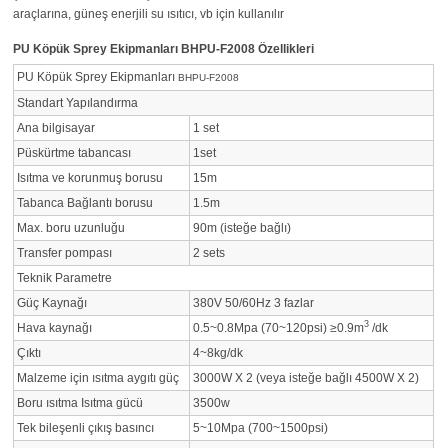
araçlarına, güneş enerjili su ısıtıcı, vb için kullanılır
PU Köpük Sprey Ekipmanları BHPU-F2008 Özellikleri
PU Köpük Sprey Ekipmanları
BHPU-F2008
Standart Yapılandırma
Ana bilgisayar
1 set
Püskürtme tabancası
1set
Isıtma ve korunmuş borusu
15m
Tabanca Bağlantı borusu
1.5m
Max. boru uzunluğu
90m (isteğe bağlı)
Transfer pompası
2 sets
Teknik Parametre
Güç Kaynağı
380V 50/60Hz 3 fazlar
3
Hava kaynağı
0.5~0.8Mpa (70~120psi) ≥0.9m
/dk
Çıktı
4~8kg/dk
Malzeme için ısıtma aygıtı güç
3000W X 2 (veya isteğe bağlı 4500W X 2)
Boru ısıtma Isıtma gücü
3500w
Tek bileşenli çıkış basıncı
5~10Mpa (700~1500psi)