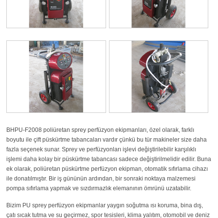
BHPU-F2008 poliüretan sprey perfüzyon ekipmanları, özel olarak, farklı
boyutu ile çift püskürtme tabancaları vardır çünkü bu tür makineler size daha
fazla seçenek sunar. Sprey ve perfüzyonları işlevi değiştirilebilir karşılıklı
işlemi daha kolay bir püskürtme tabancası sadece değiştirilmelidir edilir. Buna
ek olarak, poliüretan püskürtme perfüzyon ekipman, otomatik sıfırlama cihazı
ile donatılmıştır. Bir iş gününün ardından, bir sonraki noktaya malzemesi
pompa sıfırlama yapmak ve sızdırmazlık elemanının ömrünü uzatabilir.
Bizim PU sprey perfüzyon ekipmanlar yaygın soğutma ısı koruma, bina dış,
çatı sıcak tutma ve su geçirmez, spor tesisleri, klima yalıtım, otomobil ve deniz