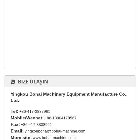
BIZE ULAŞIN
Yingkou Bohai Machinery Equipment Manufacture Co.,
Ltd.
Tel:
+86-417-3837961
Mobile/Wechat:
+86-13904170567
Fax:
+86-417-3838961
Email:
yingkoubohai@bohai-machine.com
More site:
www.bohai-machine.com