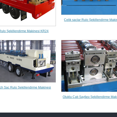
Çelik saclar Rulo Şekillendirme Maki
Rulo Şekillendirme Makinesi KR24
ch Sac Rulo Şekillendirme Makinesi
Oluklu Çatı Sayfası Şekillendirme Mak