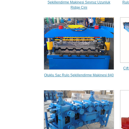
Şekillendirme Makinesi Sınırsız Uzunluk
Rul
Ridge Çini
Çif
Oluklu Sac Rulo Şekillendirme Makinesi 840