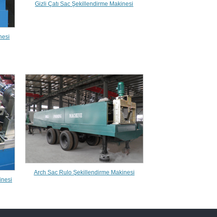
Gizli Çatı Sac Şekillendirme Makinesi
nesi
Arch Sac Rulo Şekillendirme Makinesi
inesi